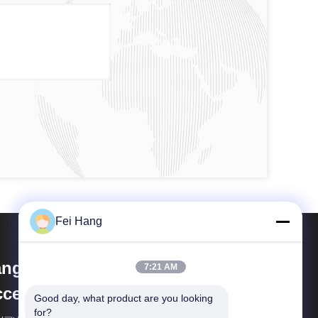
Fei Hang
angzhou FeiHang Ship
7:21 AM
cessories Factory
Good day, what product are you looking 
for?