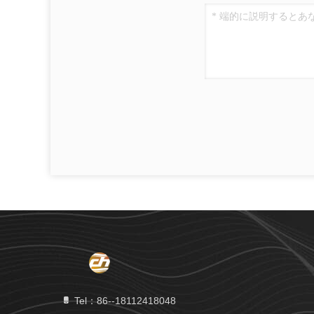
Tel：86--18112418048