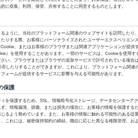
法的に収集、利用、保管、共有することに同意するものとします。
きるように、当社のプラットフォーム関連のウェブサイトを訪問したり
したりする際、お客様にパーソナライズされたユーザーエクスペリエン
lash Cookie、またはお客様のブラウザまたは関連アプリケーションが
okie）を使用することがあります。一部のサービスは、Cookieを使用
さい。ブラウザまたはブラウザの追加サービスで許可されている場合は、C
eを拒否したりすることができますが、これにより、プラットフォーム関連
トフォームが提供するサービスに影響を与える可能性があります。
の保護
ィを保護するため、SSL、情報暗号化ストレージ、データセンターア
れず、情報漏洩、損傷、または損失の場合に、お客様の情報を保護する
講じるよう努めています。また、お客様の情報に触れる可能性のある従
り、これには、秘密保持契約の締結、職位に応じた異なる権限管理、お