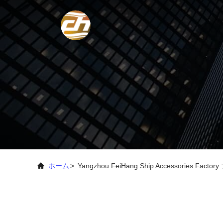
ホーム
>
Yangzhou FeiHang Ship Accessories 