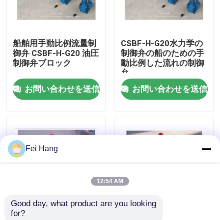
会社案内
船舶用手動比例流量制
CSBF-H-G20水力学の
御弁 CSBF-H-G20 油圧
制御弁の船のための手
品質管理
制御弁ブロック
動比例した流れの制御
弁
お問い合わせを送信
お問い合わせを送信
お問い合わせ
見積依頼
Fei Hang
マリンエアベントヘッド
12:54 AM
マリン缶浄水フィルター
Good day, what product are you looking 
for?
海洋の海水のこし器
水力学の制御弁の船
CSBF-G20 手動比例流