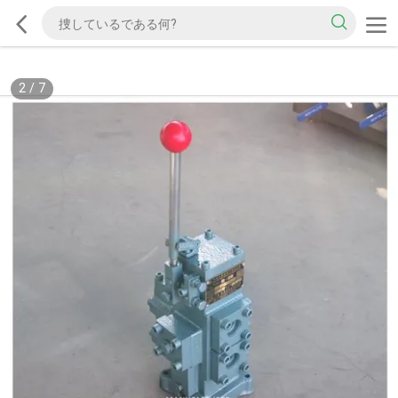
2
/
7