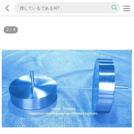
2
/
4