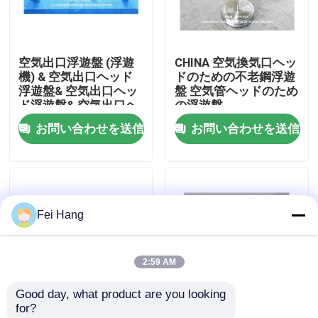
会社案内
空気出口浮遊盤 (浮遊
CHINA 空気換気口ヘッ
機) & 空気出口ヘッド
ドのための不老鋼浮遊
品質管理
浮遊盤& 空気出口ヘッ
盤 空気管ヘッドのため
ド浮遊盤& 空気出口ヘ
の浮遊盤
ッド浮遊盤
お問い合わせを送信
お問い合わせを送信
お問い合わせ
見積依頼
Fei Hang
マリンエアベントヘッド
2:59 AM
マリン缶浄水フィルター
Good day, what product are you looking 
for?
海洋の海水のこし器
海上用エアヘッド用 浮
レーザーで溶接し,円筒