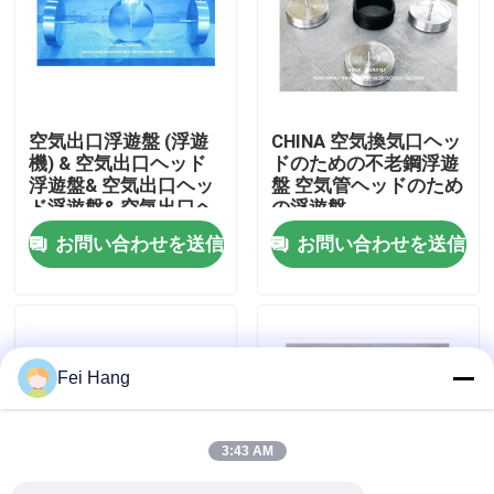
会社案内
品質管理
空気出口浮遊盤 (浮遊
CHINA 空気換気口ヘッ
機) & 空気出口ヘッド
ドのための不老鋼浮遊
浮遊盤& 空気出口ヘッ
盤 空気管ヘッドのため
お問い合わせ
ド浮遊盤& 空気出口ヘ
の浮遊盤
ッド浮遊盤
お問い合わせを送信
お問い合わせを送信
見積依頼
マリンエアベントヘッド
Fei Hang
マリン缶浄水フィルター
3:43 AM
海洋の海水のこし器