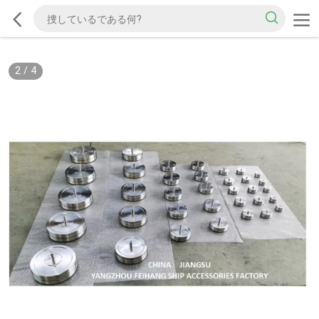
2
/
4