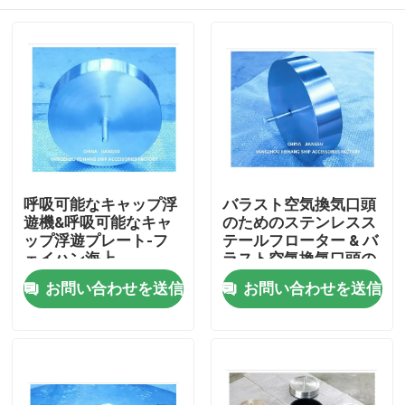
呼吸可能なキャップ浮
バラスト空気換気口頭
遊機&呼吸可能なキャ
のためのステンレスス
ップ浮遊プレート-フ
テールフローター & バ
ェイハン海上
ラスト空気換気口頭の
ためのステンレスステ
ホーム
お問い合わせを送信
お問い合わせを送信
ールフローター
製品
企業情報