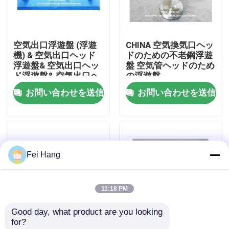
会社案内
空気出口浮遊盤 (浮遊
CHINA 空気換気口ヘッ
機) & 空気出口ヘッド
ドのための不老鋼浮遊
品質管理
浮遊盤& 空気出口ヘッ
盤 空気管ヘッドのため
ド浮遊盤& 空気出口ヘ
の浮遊盤
ッド浮遊盤
お問い合わせを送信
お問い合わせを送信
お問い合わせ
見積依頼
Fei Hang
マリンエアベントヘッド
11:18 PM
マリン缶浄水フィルター
Good day, what product are you looking 
for?
海洋の海水のこし器
海上用エアヘッド用 浮
レーザーで溶接し,円筒