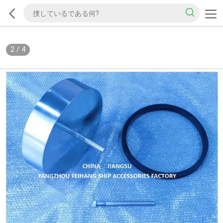
2
/
4