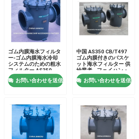
ゴム内膜海水フィルタ
中国 AS350 CB/T497
ー-ゴム内膜海水冷却
ゴム内膜付きのバスケ
システムのための粗水
ット海水フィルター 供
フィルター AS350
給業者 - フェイハン・
CB/T497-1994
マリン
お問い合わせを送信
お問い合わせを送信
ホーム
製品
企業情報