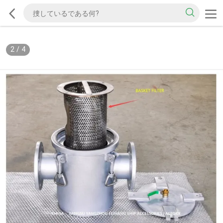
2
/
4