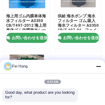
会社案内
海上用ゴム内膜単体海
供給 海水ポンプ 海水
水フィルター AS350
フィルター ゴム,吸入
CB/T497-2012 海上用
海水フィルター AS350
品質管理
単体ゴム内膜海水シー
CB/T 497-94 - フェイ
トナー
ハン海事
お問い合わせを送信
お問い合わせを送信
お問い合わせ
見積依頼
Fei Hang
マリンエアベントヘッド
4:23 AM
マリン缶浄水フィルター
Good day, what product are you looking 
for?
海上用ゴム内膜付き単
ゴム内膜 炭素鋼海水フ
海洋の海水のこし器
機海水シッター AS350
ィルター (AS350 CB/T