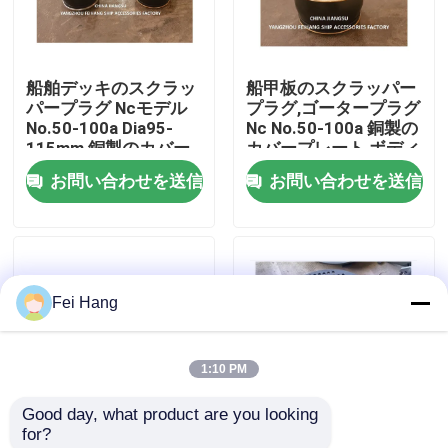
会社案内
船舶デッキのスクラッ
船甲板のスクラッパー
パープラグ Ncモデル
プラグ,ゴータープラグ
品質管理
No.50-100a Dia95-
Nc No.50-100a 銅製の
115mm 銅製のカバー
カバープレート,ボディ
プレート,ボディゴム
ゴム
お問い合わせを送信
お問い合わせを送信
お問い合わせ
見積依頼
Fei Hang
マリンエアベントヘッド
1:10 PM
マリン缶浄水フィルター
Good day, what product are you looking 
for?
海洋の海水のこし器
デッキ スカッパープラ
海洋弾力水面と海洋水