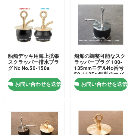
船舶デッキ用海上拡張
船舶の調整可能なスク
スクラッパー排水プラ
ラッパープラグ 100-
グ Nc No.50-150a
135mmモデルNc番号
50-1125a 銅製のカバ
ープレート,ボディゴム
お問い合わせを送信
お問い合わせを送信
ホーム
製品
企業情報