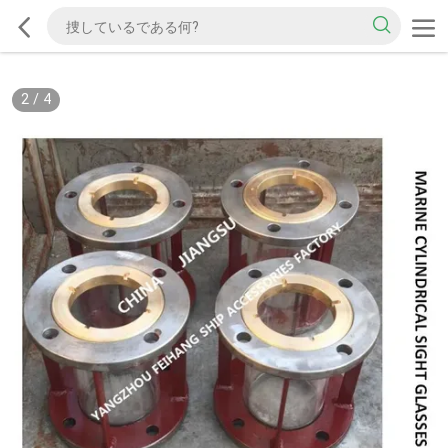
2
/
4