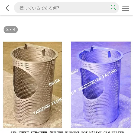
2
/
4