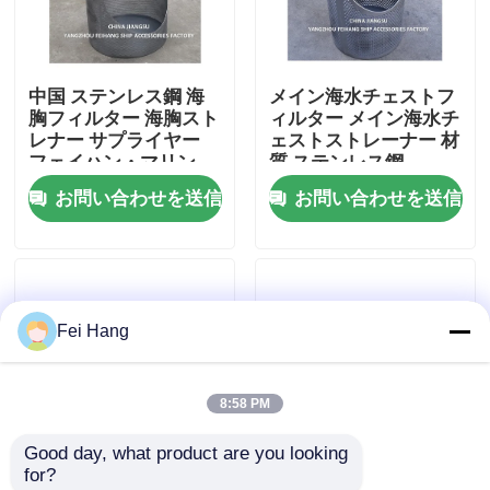
会社案内
中国 ステンレス鋼 海
メイン海水チェストフ
胸フィルター 海胸スト
ィルター メイン海水チ
品質管理
レナー サプライヤー
ェストストレーナー 材
フェイハン・マリン
質 ステンレス鋼
お問い合わせを送信
お問い合わせを送信
お問い合わせ
見積依頼
Fei Hang
マリンエアベントヘッド
8:58 PM
マリン缶浄水フィルター
Good day, what product are you looking 
for?
海洋の海水のこし器
ステンレス スチール
ステンレス鋼製シーチ