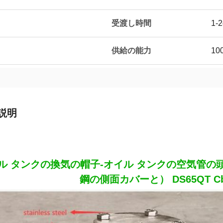
受渡し時間
1-
供給の能力
10
説明
ル タンクの換気の帽子-オイル タンクの空気管
鋼の側面カバーと） DS65QT Cb/T