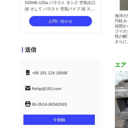
533hfb-125a バラスト タンク 空気出口
頭 そして バラスト 空気パイプ 頭 ステ
ンレス鋼の浮遊機付き 鋳鉄
海洋の
円柱タ
お問い合わせ
頭部か
ブイの
性の帽
さらに
送信
エア
+86 181 124 18048
ftship@163.com
86-0514-86342693
今接触