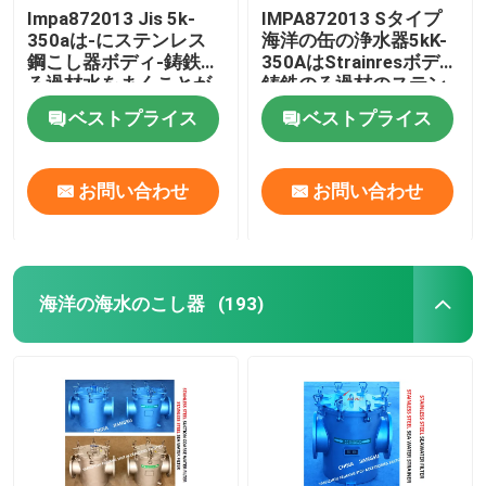
Impa872013 Jis 5k-
IMPA872013 Sタイプ
350aは-にステンレス
海洋の缶の浄水器5kK-
ソーラーブラインド、ソーラーシェード、スプリング
鋼こし器ボディ-鋳鉄の
350AはStrainresボディ
ろ過材水をまくことが
鋳鉄のろ過材のステン
できる
レス鋼に水をまくこと
ベストプライス
ベストプライス
ができる
お問い合わせ
お問い合わせ
海洋の海水のこし器
(193)