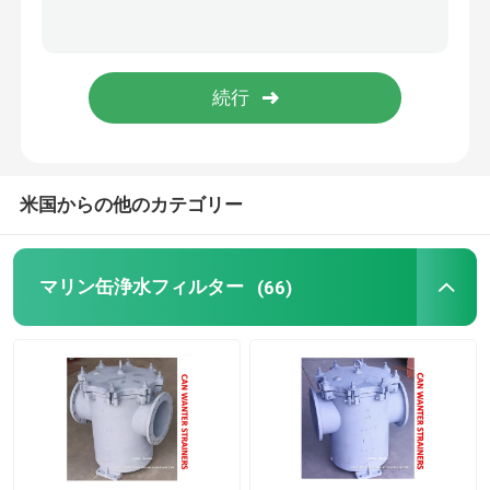
複式アパートの油こし器
海洋の要素
マリンドアサクショングリル
米国からの他のカテゴリー
国際的な海岸の関係
マリン缶浄水フィルター
(66)
船舶用スペアパーツ
自己閉鎖式サウンドバルブ 自己閉鎖式サウンドねじ端
WIHT MGPS 海水ストレーナー