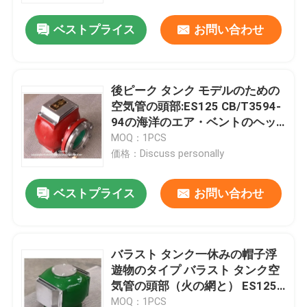
ベストプライス
お問い合わせ
後ピーク タンク モデルのための
空気管の頭部:ES125 CB/T3594-
94の海洋のエア・ベントのヘッ
ド空気管の頭部
MOQ：1PCS
価格：Discuss personally
ベストプライス
お問い合わせ
ホーム
バラスト タンク一休みの帽子浮
製品
遊物のタイプ バラスト タンク空
気管の頭部（火の網と） ES125
CB/T3594-1994
企業情報
MOQ：1PCS