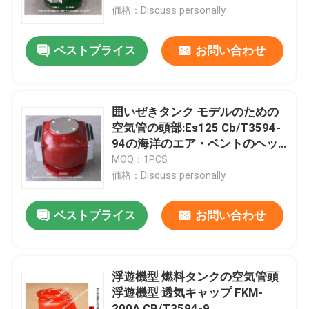
価格：Discuss personally
会社案内
ベストプライス
お問い合わせ
品質管理
囲いぜきタンク モデルのための
お問い合わせ
空気管の頭部:Es125 Cb/T3594-
94の海洋のエア・ベントのヘッ
ド空気管の頭部
MOQ：1PCS
見積依頼
価格：Discuss personally
マリンエアベントヘッド
ベストプライス
お問い合わせ
マリン缶浄水フィルター
浮遊機型 燃料タンクの空気管頭
浮遊機型 透気キャップ FKM-
海洋の海水のこし器
200A CB/T3594-9