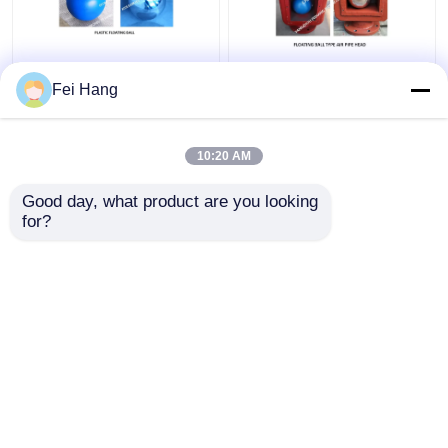
沈殿物のキャビネット
海洋の空気管の頭部は
Fei Hang
の空気管の頭部のステ
海洋の通気性の帽子の
ンレス鋼の浮遊球のた
プラスチック浮遊物の
めのプラスチック浮遊
ステンレス鋼の浮遊物
10:20 AM
球
のプラスチック浮遊物
ベストプライス
ベストプライス
を浮かべる
Good day, what product are you looking 
for?
お問い合わせ
お問い合わせ
多くを見て下さい
ホーム
企業情報
お問い合わせ
Desktop Site
地図
プライバシーポリシー規約