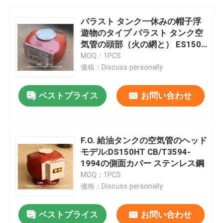
バラスト タンク一休みの帽子浮
遊物のタイプ バラスト タンク空
気管の頭部（火の網と） ES150
CB/T3594-1994
MOQ：1PCS
価格：Discuss personally
ベストプライス
お問い合わせ
F.O. 給油タンクの空気管のヘッド
モデル:DS150HT CB/T3594-
1994の側面カバー ステンレス鋼
MOQ：1PCS
価格：Discuss personally
ベストプライス
お問い合わせ