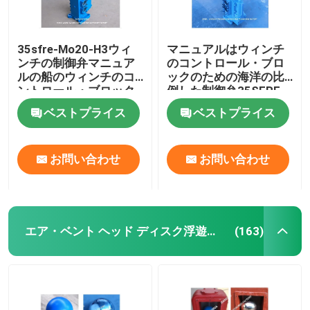
35sfre-Mo20-H3ウィ
マニュアルはウィンチ
ンチの制御弁マニュア
のコントロール・ブロ
ルの船のウィンチのコ
ックのための海洋の比
ントロール・ブロック
例した制御弁35SFRE-
のための比例した流れ
MO32-H3を作動させた
ベストプライス
ベストプライス
の制御弁
お問い合わせ
お問い合わせ
エア・ベント ヘッド ディスク浮遊物のタイプ
(163)