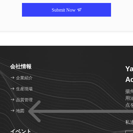
Submit Now
会社情報
Y
企業紹介
Ac
生産現場
揚
用
品質管理
点
地図
私
イベント