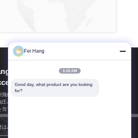
Fei Hang
angzhou FeiHang Ship
3:18 AM
cessories Factory
Good day, what product are you looking 
for?
州飛杭船舶付属品工場は、船舶用配管付属品、船舶
油圧バルブ部品、および船舶用油圧バルブ部品に焦
を当てた生産指向の企業です。
達はあなたにできるだけ早く戻る。